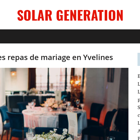
SOLAR GENERATION
es repas de mariage en Yvelines
E
L
L
S
c
L
A
P