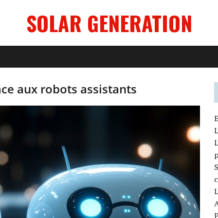
SOLAR GENERATION
ce aux robots assistants
E
L
L
S
c
L
A
P