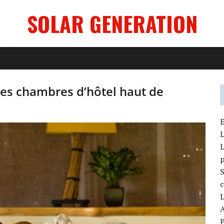
SOLAR GENERATION
 les chambres d’hôtel haut de
E
L
L
S
c
L
A
P