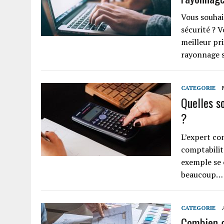
Vous souhai
sécurité ? 
meilleur pri
rayonnage s
CATEGORIE
Quelles s
?
L’expert com
comptabilité
exemple se 
beaucoup…
CATEGORIE
Combien g