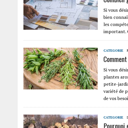
Si vous dési
bien connaît
les compéten
important. 
CATEGORIE
Comment e
Si vous dési
plantes aro
petite-jard
variété de 
de vos beso
CATEGORIE
Pourquoi 