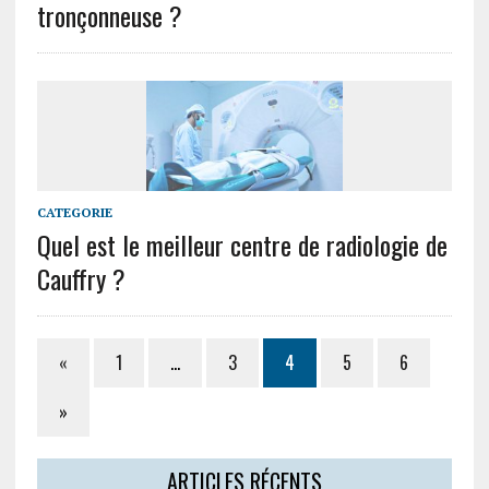
tronçonneuse ?
CATEGORIE
Quel est le meilleur centre de radiologie de
Cauffry ?
«
1
…
3
4
5
6
»
ARTICLES RÉCENTS